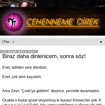
▼
14 Ocak 2014 Salı
Biraz daha dinlenicem, sonra söz!
Evet, tatilden yeni döndüm.
Evet, çok ders kaçırdım.
Ama Zeyn "Çıralı'ya gidelim" deyince, yerimde duramadım.
Ocakta o kadar güzel oluyormuş ki burası! Kimseciler yok. K
i m s e c i k l e r! Sahil, köy, yoga yaptığımız o ağacın altı, biri