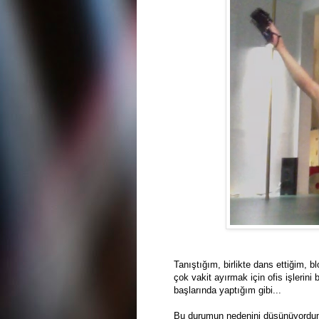
Tanıştığım, birlikte dans ettiğim, b
çok vakit ayırmak için ofis işlerini
başlarında yaptığım gibi...
Bu durumun nedenini düşünüyordum 