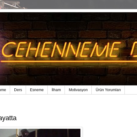
nme
Ders
Esneme
İlham
Motivasyon
Ürün Yorumları
ayatta