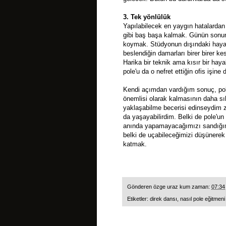
3. Tek yönlülük
Yapılabilecek en yaygın hatalardan 
gibi baş başa kalmak. Günün sonund
koymak. Stüdyonun dışındaki hayatl
beslendiğin damarları birer birer k
Harika bir teknik ama kısır bir hay
pole'u da o nefret ettiğin ofis işine 
Kendi açımdan vardığım sonuç, pol
önemlisi olarak kalmasının daha sı
yaklaşabilme becerisi edinseydim 
da yaşayabilirdim. Belki de pole'un
anında yapamayacağımızı sandığımız
belki de uçabileceğimizi düşünerek
katmak.
Gönderen
özge uraz kum
zaman:
07:34
Etiketler:
direk dansı
,
nasıl pole eğitmeni