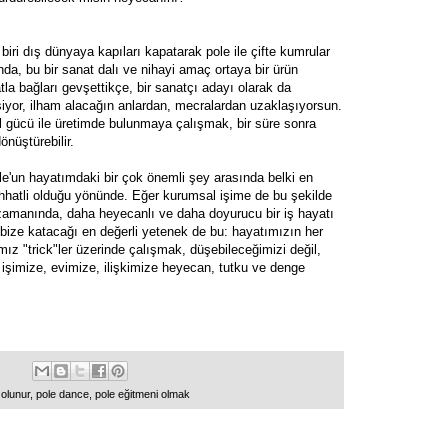
biri dış dünyaya kapıları kapatarak pole ile çifte kumrular
a, bu bir sanat dalı ve nihayi amaç ortaya bir ürün
a bağları gevşettikçe, bir sanatçı adayı olarak da
esiyor, ilham alacağın anlardan, mecralardan uzaklaşıyorsun.
al gücü ile üretimde bulunmaya çalışmak, bir süre sonra
dönüştürebilir.
e'un hayatımdaki bir çok önemli şey arasında belki en
hhatli olduğu yönünde. Eğer kurumsal işime de bu şekilde
zamanında, daha heyecanlı ve daha doyurucu bir iş hayatı
 bize katacağı en değerli yetenek de bu: hayatımızın her
 "trick"ler üzerinde çalışmak, düşebileceğimizi değil,
 işimize, evimize, ilişkimize heyecan, tutku ve denge
 olunur
,
pole dance
,
pole eğitmeni olmak