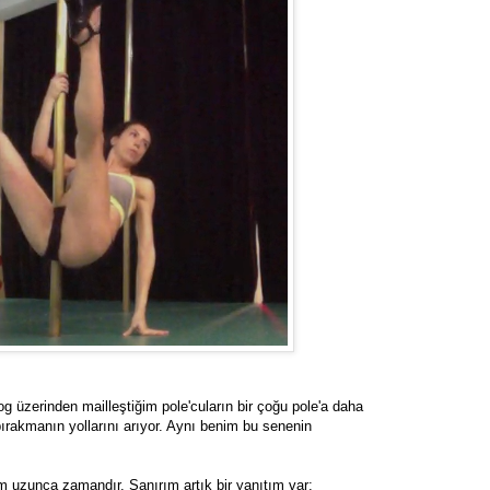
log üzerinden mailleştiğim pole'cuların bir çoğu pole'a daha
 bırakmanın yollarını arıyor. Aynı benim bu senenin
uzunca zamandır. Sanırım artık bir yanıtım var: