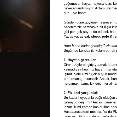
çoğumuzun hayatı heyecandan, keyift
heyecanlandırmıyor. Anlam üretmemi
gün... ve boom!
Günden güne güçlenen, esneyen, da
bedenimizle bambaşka bir ilişki ku
gibi pek çok şeyi feda edecek hale 
Yavaş yavaş
eat, sleep, pole & r
Ama bu ne kadar gerçekçi? Ne kadar
Bugün bu konuda iki kelam etmek is
1. Hayatın gerçekleri
Direkt böyle bir giriş yapmak ist
kalmadıysa hepimiz hayatımızı ida
işimiz olabilir mi? Çok büyük maddi
performansçı olunabilir. Ancak, bu
harcamak lazım. Ek eğitimler almak,
2. Fiziksel yorgunluk
Bu kadar heyecanla bağlı olduğun al
gelmiyor, değil mi? Ancak,
bedene
lazım. Kimi zaman kaslar iflas ed
Hastalanacaksın mesela. Ya da PM
gelecek. Bütün bu durumlarda da s