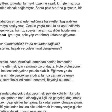
en, tutkudan bir hayli uzak ne yazık ki. İşlerimiz bizi
ze olanak sağlamıyor. Sonra pole sınıfına giriyoruz, bir
ha önce hayal edemediğimiz hareketleri başarabilen
rmaya başlıyoruz. Geçkin yaşta tutkulu bir aşık edinmiş
geliyoruz. İşimiz, sosyal hayatımız, diğer hobilerimiz...
epeat
(ye, uyu, pole yap ve tekrar) kafasına giriyoruz.
 sürdürülebilir? Ya da ne kadar sağlıklı?
terim: hayatı ve pole'u nasıl dengelemeli?
emezdim. Ama Mısır'daki amcadan hanlar, hamamlar
me ettirmek için çalışmak zorundayız. Pole profesyonel
 beklentilerin yoksa pekala olabilir. Eğitmen ya da
nlar için de gerçekten ciddi anlamda zaman ve emek
 sertifikalar edinmek, anatomi, fizyoloji okumak...
anda daha çok vakit geçirmek pek de kötü bir fikir gibi
n
çalışmanın nasıl olacağıyla ilgili de gerçekçi düşünmek
ecek. Bazı günler her zamanki kadar esnek olmayacaksın.
S yüzünden kolunu bile kaldırmak istemeyeceğin günler
ürdürebilecek misin heyecanını?