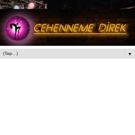
▼
20 Ekim 2015 Salı
Sabır Sabır Sabır!
Size bir şey diyeyim mi?
Bu pole zor bir zanaat.
Daha doğrusu ne kadar zor olmasını istersek, o kadar
zorlaşabilen bir zanaat. Bunu bir kabul etsek mi acaba
önce?
Pat diye bir giriş oldu ama biraz sabır, azim ve motivasyon
konuşmalıyız diye düşündüm bugün. Malum, WOW ASIA'nın
ilk kayıtları da 6. ayları dolaylarındalar ve bir