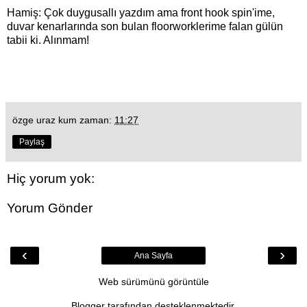
Hamiş: Çok duygusallı yazdım ama front hook spin'ime,
duvar kenarlarında son bulan floorworklerime falan gülün
tabii ki. Alınmam!
özge uraz kum
zaman:
11:27
Paylaş
Hiç yorum yok:
Yorum Gönder
‹
›
Ana Sayfa
Web sürümünü görüntüle
Blogger
tarafından desteklenmektedir.